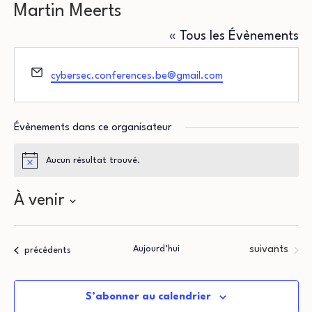
Martin Meerts
« Tous les Évènements
Email
cybersec.conferences.be@gmail.com
Évènements dans ce organisateur
Aucun résultat trouvé.
Notice
À venir
Sélectionnez
une
Évènements
Aujourd’hui
suivants
Évènements
précédents
date.
S’abonner au calendrier