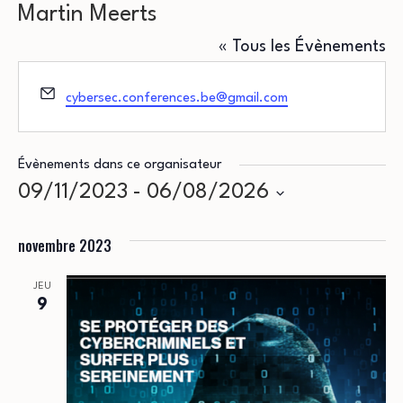
Martin Meerts
« Tous les Évènements
Email
cybersec.conferences.be@gmail.com
Évènements dans ce organisateur
09/11/2023
 - 
06/08/2026
Sélectionnez
novembre 2023
une
date.
JEU
9