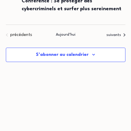
Conférence : Se protéger des
cybercriminels et surfer plus sereinement
Évènements
précédents
Aujourd’hui
Évènements
suivants
S’abonner au calendrier