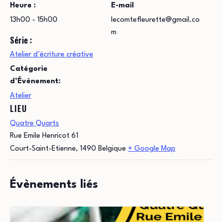
Heure :
E-mail
13h00 - 15h00
lecomtefleurette@gmail.co
m
Série :
Atelier d’écriture créative
Catégorie
d’Évènement:
Atelier
LIEU
Quatre Quarts
Rue Emile Henricot 61
Court-Saint-Etienne
,
1490
Belgique
+ Google Map
Évènements liés