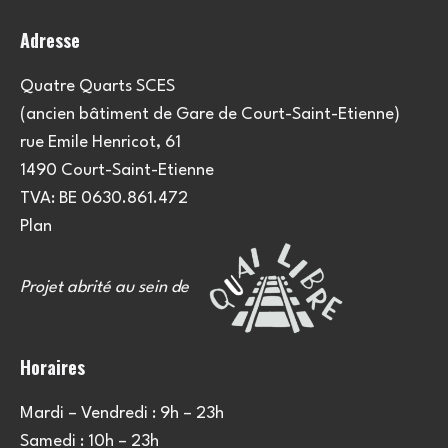
o
Adresse
n
s
Quatre Quarts SCES
(ancien bâtiment de Gare de Court-Saint-Etienne)
rue Emile Henricot, 61
1490 Court-Saint-Etienne
TVA: BE 0630.861.472
Plan
Projet abrité au sein de
Horaires
Mardi – Vendredi : 9h – 23h
Samedi : 10h – 23h