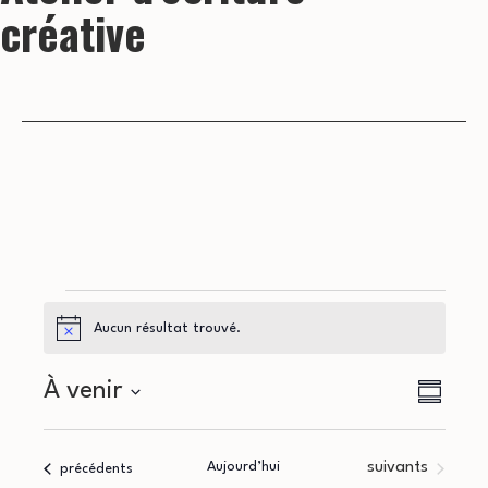
créative
Évènements
Aucun résultat trouvé.
Notice
N
N
À venir
Résumé
a
Sélectionnez
a
la
v
Évènements
Aujourd’hui
suivants
Évènements
précédents
date