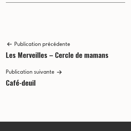
s
c
É
o
v
n
è
n
Navigation
s
Publication précédente
e
Les Merveilles – Cercle de mamans
de
u
m
l’article
l
e
Publication suivante
t
Café-deuil
n
a
t
t
i