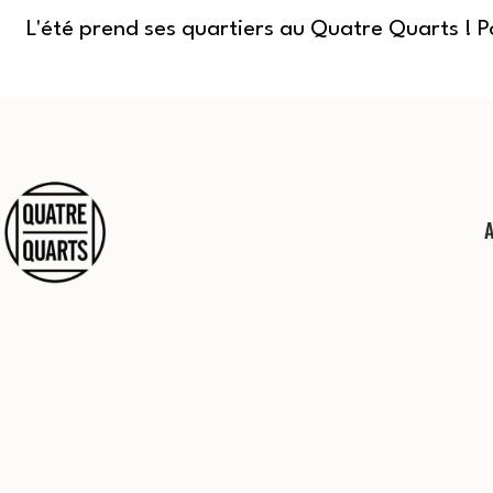
L'été prend ses quartiers au Quatre Quarts ! 
Aller
au
contenu
Quatre
Quarts