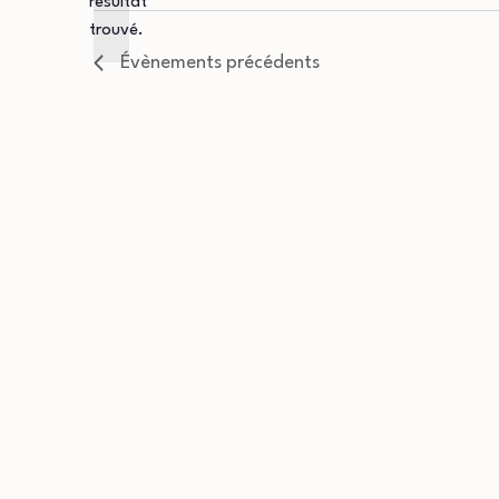
résultat
Notice
une
trouvé.
date.
Évènements
précédents