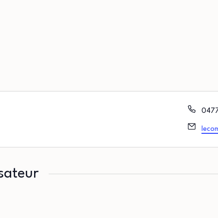
Télé
0477
Email
leco
sateur