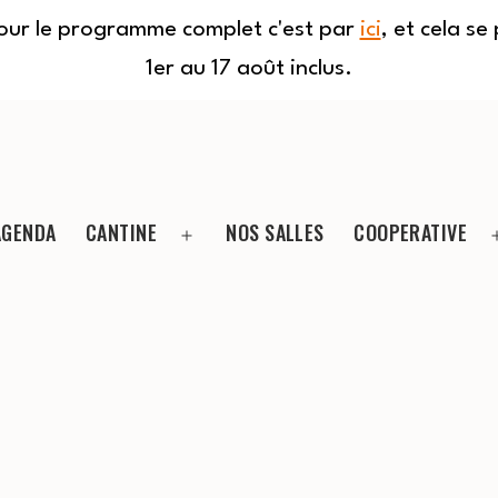
Pour le programme complet c'est par
ici
, et cela s
1er au 17 août inclus.
AGENDA
CANTINE
NOS SALLES
COOPERATIVE
Ouvrir
le
menu