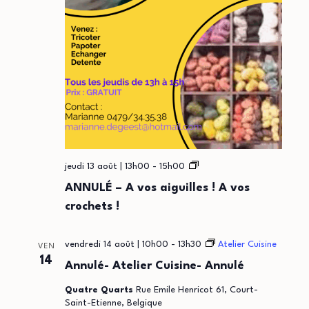
A
jeudi 13 août | 13h00
-
15h00
vos
ANNULÉ – A vos aiguilles ! A vos
aiguilles
crochets !
!
A
vos
vendredi 14 août | 10h00
-
13h30
crochets
Atelier Cuisine
VEN
!
14
Annulé- Atelier Cuisine- Annulé
Quatre Quarts
Rue Emile Henricot 61, Court-
Saint-Etienne, Belgique