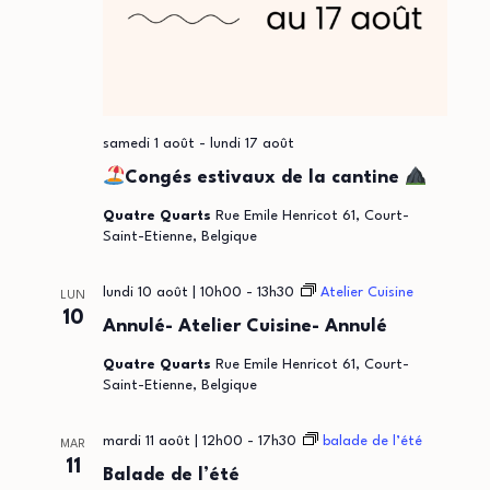
p
v
u
a
e
r
s
c
É
samedi 1 août
-
lundi 17 août
o
Congés estivaux de la cantine
v
Quatre Quarts
Rue Emile Henricot 61, Court-
n
è
Saint-Etienne, Belgique
n
s
lundi 10 août | 10h00
-
13h30
Atelier Cuisine
LUN
e
u
10
Annulé- Atelier Cuisine- Annulé
m
l
Quatre Quarts
Rue Emile Henricot 61, Court-
e
Saint-Etienne, Belgique
t
n
mardi 11 août | 12h00
-
17h30
balade de l’été
MAR
a
t
11
Balade de l’été