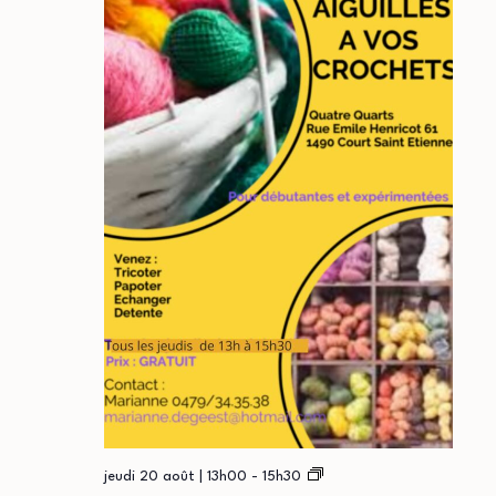
A
jeudi 20 août | 13h00
-
15h30