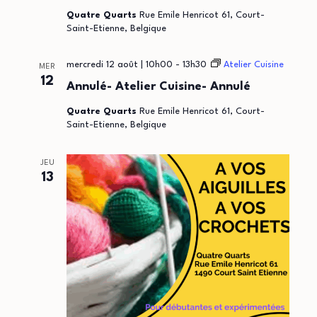
t
Quatre Quarts
Rue Emile Henricot 61, Court-
Saint-Etienne, Belgique
i
mercredi 12 août | 10h00
-
13h30
Atelier Cuisine
MER
o
12
Annulé- Atelier Cuisine- Annulé
n
Quatre Quarts
Rue Emile Henricot 61, Court-
Saint-Etienne, Belgique
s
JEU
13