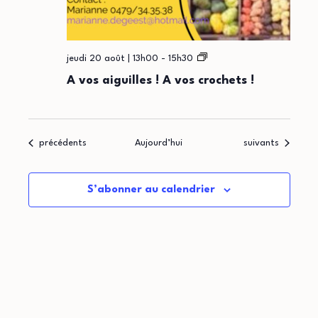
A
jeudi 20 août | 13h00
-
15h30
vos
A vos aiguilles ! A vos crochets !
aiguilles
!
A
vos
crochets
Évènements
Évènements
précédents
Aujourd’hui
suivants
!
S’abonner au calendrier