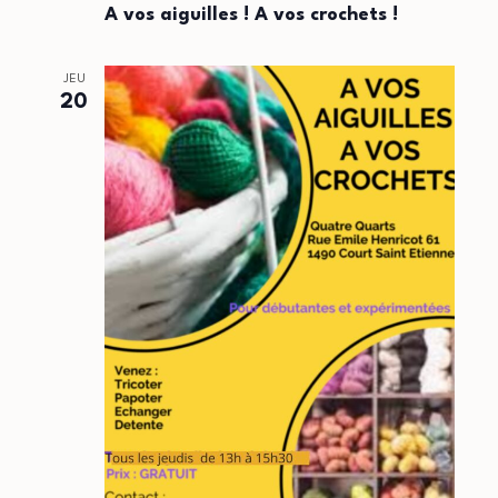
vos
A vos aiguilles ! A vos crochets !
aiguilles
!
A
JEU
vos
20
crochets
!