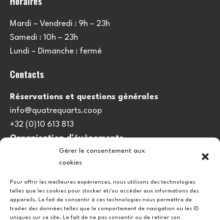
Horaires
Mardi – Vendredi : 9h – 23h
Samedi : 10h – 23h
Lundi – Dimanche : fermé
Contacts
Réservations et questions générales
info@quatrequarts.coop
+32 (0)10 613 813
Organisation d’évènements
Gérer le consentement aux
viedulieu@quatrequarts.coop
cookies
Lien utile
Pour offrir les meilleures expériences, nous utilisons des technologies
telles que les cookies pour stocker et/ou accéder aux informations des
Politique de cookies (UE)
appareils. Le fait de consentir à ces technologies nous permettra de
traiter des données telles que le comportement de navigation ou les ID
uniques sur ce site. Le fait de ne pas consentir ou de retirer son