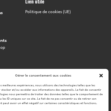
Lien utile
Politique de cookies (UE)
ns
nts
oop
Gérer le consentement aux cookies
les meilleures expériences, nous utilisons des technologies telles que les
 stocker et/ou accéder aux informations des appareils. Le fait de consentir
logies nous permettra de traiter des données telles que le comportement de
u les ID uniques sur ce site. Le fait de ne pas consentir ou de retirer son
 peut avoir un effet négatif sur certaines caractéristiques et fonctions.