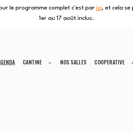
Pour le programme complet c'est par
ici
, et cela s
1er au 17 août inclus.
AGENDA
CANTINE
NOS SALLES
COOPERATIVE
Ouvrir
le
menu