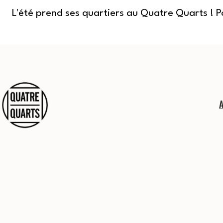
L'été prend ses quartiers au Quatre Quarts ! 
Aller
au
contenu
Quatre
Quarts