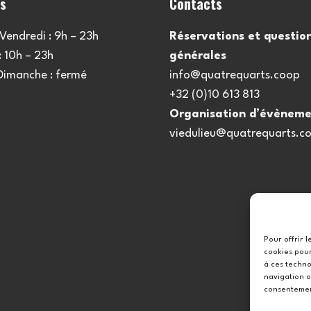
es
Contacts
Vendredi : 9h – 23h
Réservations et questio
 10h – 23h
générales
 Dimanche : fermé
info@quatrequarts.coop
+32 (0)10 613 813
Organisation d’évèneme
viedulieu@quatrequarts.c
Pour offrir 
cookies pour
à ces techno
navigation o
consentement