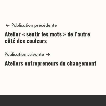
o
v
n
è
n
Navigation
s
Publication précédente
e
Atelier « sentir les mots » de l’autre
de
u
côté des couleurs
m
l’article
l
e
t
Publication suivante
n
Ateliers entrepreneurs du changement
a
t
t
i
o