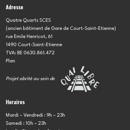
n
Adresse
s
Quatre Quarts SCES
(ancien bâtiment de Gare de Court-Saint-Etienne)
rue Emile Henricot, 61
1490 Court-Saint-Etienne
TVA: BE 0630.861.472
Plan
Projet abrité au sein de
Horaires
Mardi – Vendredi : 9h – 23h
Samedi : 10h – 23h