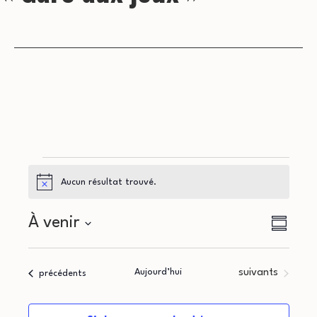
Évènements
Aucun résultat trouvé.
Notice
N
N
À venir
Résumé
a
Sélectionnez
a
la
v
Évènements
Aujourd’hui
suivants
Évènements
précédents
v
date
i