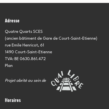
i
o
Adresse
n
s
Quatre Quarts SCES
(ancien bâtiment de Gare de Court-Saint-Etienne)
rue Emile Henricot, 61
1490 Court-Saint-Etienne
TVA: BE 0630.861.472
Plan
Projet abrité au sein de
Horaires