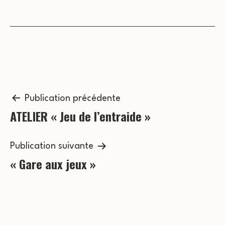
e
r
s
c
É
o
v
n
è
n
Navigation
s
Publication précédente
e
ATELIER « Jeu de l’entraide »
de
u
m
l’article
l
e
Publication suivante
t
« Gare aux jeux »
n
a
t
t