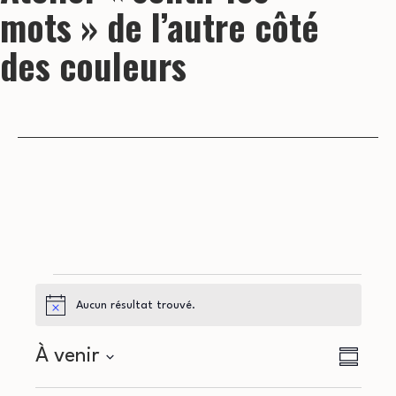
mots » de l’autre côté
des couleurs
Évènements
Aucun résultat trouvé.
Notice
N
N
À venir
Résumé
a
Sélectionnez