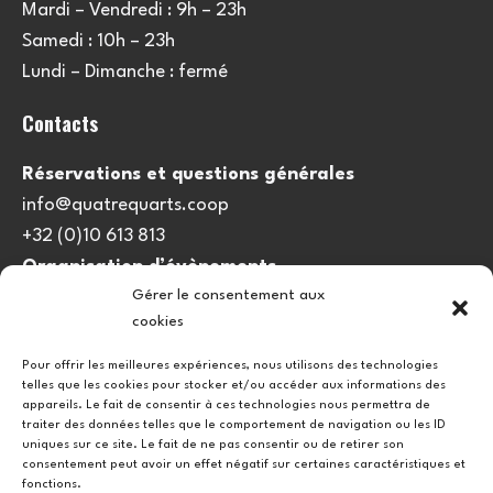
Mardi – Vendredi : 9h – 23h
Samedi : 10h – 23h
Lundi – Dimanche : fermé
Contacts
Réservations et questions générales
info@quatrequarts.coop
+32 (0)10 613 813
Organisation d’évènements
Gérer le consentement aux
viedulieu@quatrequarts.coop
cookies
Lien utile
Pour offrir les meilleures expériences, nous utilisons des technologies
telles que les cookies pour stocker et/ou accéder aux informations des
Politique de cookies (UE)
appareils. Le fait de consentir à ces technologies nous permettra de
traiter des données telles que le comportement de navigation ou les ID
uniques sur ce site. Le fait de ne pas consentir ou de retirer son
consentement peut avoir un effet négatif sur certaines caractéristiques et
fonctions.