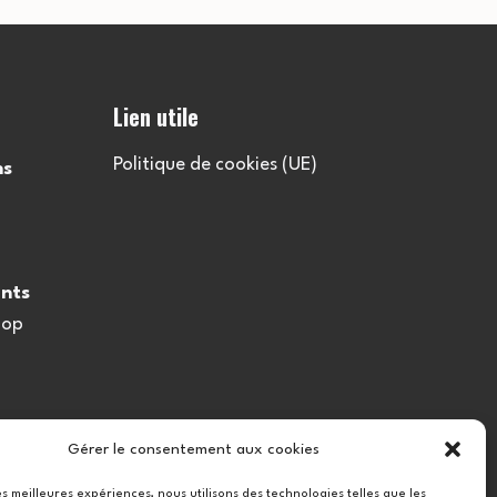
l
t
Lien utile
a
Politique de cookies (UE)
ns
t
i
nts
o
oop
n
s
Gérer le consentement aux cookies
les meilleures expériences, nous utilisons des technologies telles que les