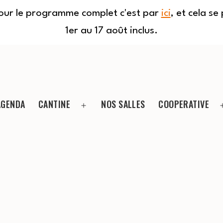
Pour le programme complet c'est par
ici
, et cela s
1er au 17 août inclus.
AGENDA
CANTINE
NOS SALLES
COOPERATIVE
Ouvrir
le
menu