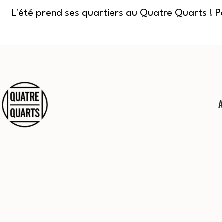
L'été prend ses quartiers au Quatre Quarts ! 
Aller
au
contenu
Quatre
Quarts