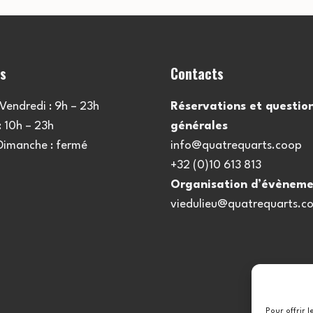
es
Contacts
Vendredi : 9h – 23h
Réservations et questio
 10h – 23h
générales
 Dimanche : fermé
info@quatrequarts.coop
+32 (0)10 613 813
Organisation d’évèneme
viedulieu@quatrequarts.c
Pour offrir 