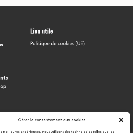
l
t
Lien utile
a
Politique de cookies (UE)
ns
t
i
nts
o
oop
n
s
Gérer le consentement aux cookies
les meilleures expériences, nous utilisons des technologies telles que les