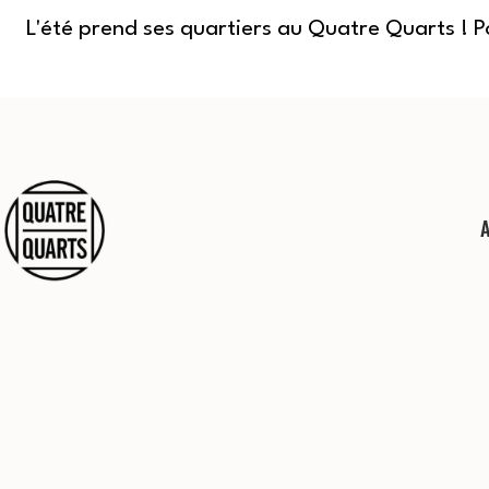
L'été prend ses quartiers au Quatre Quarts ! 
Aller
au
contenu
Quatre
Quarts