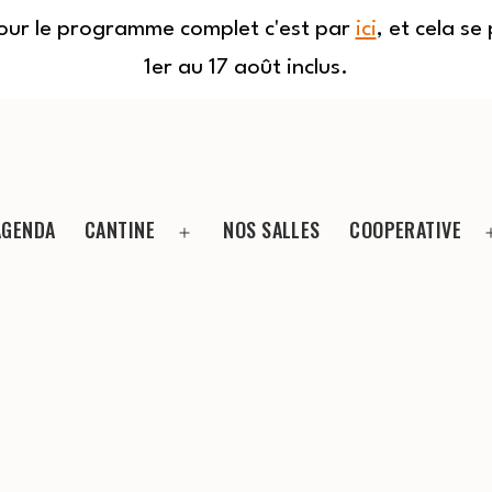
Pour le programme complet c'est par
ici
, et cela s
1er au 17 août inclus.
AGENDA
CANTINE
NOS SALLES
COOPERATIVE
Ouvrir
le
menu