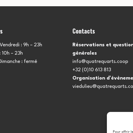
es
Contacts
Vendredi : 9h – 23h
Réservations et questio
 10h – 23h
générales
 Dimanche : fermé
info@quatrequarts.coop
+32 (0)10 613 813
Organisation d’évèneme
viedulieu@quatrequarts.c
Pour offrir 