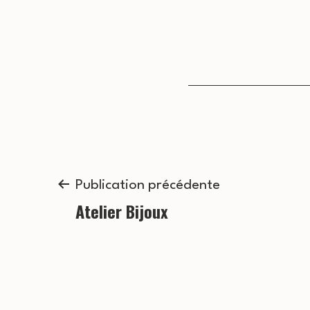
Navigation
Publication précédente
Atelier Bijoux
de
l’article