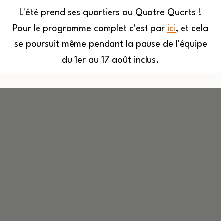
L'été prend ses quartiers au Quatre Quarts !
Pour le programme complet c'est par
ici
, et cela
MENU
se poursuit même pendant la pause de l'équipe
du 1er au 17 août inclus.
Quatre
Aller
Quarts
au
contenu