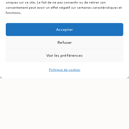
uniques sur ce site. Le fait de ne pas consentir ou de retirer son
consentement peut avoir un effet négatif sur certaines caractéristiques et
fonctions.
Accepter
Refuser
Voir les préférences
Politique de cookies
Navigation
Publication précédente
Recette du salidou
de
l’article
Publication suivante