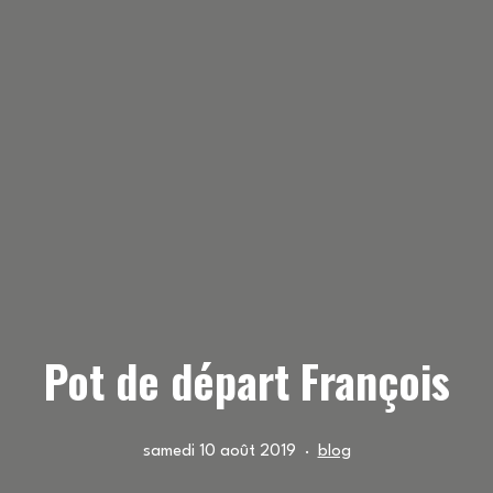
Pot de départ François
Publié
Catégorisé
samedi 10 août 2019
blog
le
comme