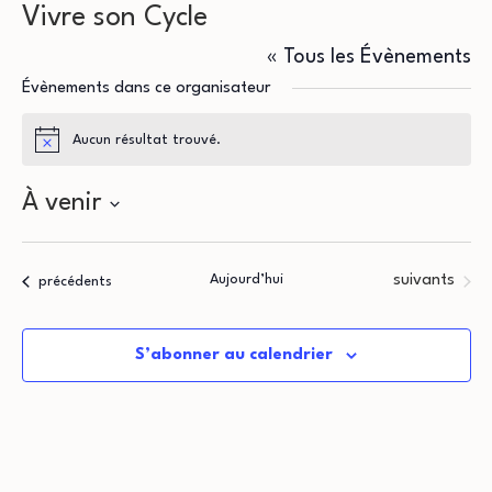
Vivre son Cycle
« Tous les Évènements
Évènements dans ce organisateur
Aucun résultat trouvé.
Notice
À venir
Sélectionnez
une
Évènements
Aujourd’hui
suivants
Évènements
précédents
date.
S’abonner au calendrier