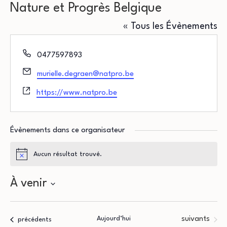
Nature et Progrès Belgique
« Tous les Évènements
Téléphone
0477597893
Email
murielle.degraen@natpro.be
Site
https://www.natpro.be
web
Évènements dans ce organisateur
Aucun résultat trouvé.
Notice
À venir
Sélectionnez
une
Évènements
Aujourd’hui
suivants
Évènements
précédents