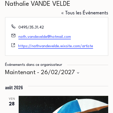
Nathalie VANDE VELDE
« Tous les Évènements
Téléphone
0495/35.31.42
Email
nath.vandevelde@hotmail.com
Site
https://nathvandevelde.wixsite.com/artiste
web
Évènements dans ce organisateur
Maintenant
 - 
26/02/2027
Sélectionnez
août 2026
une
date.
VEN
28