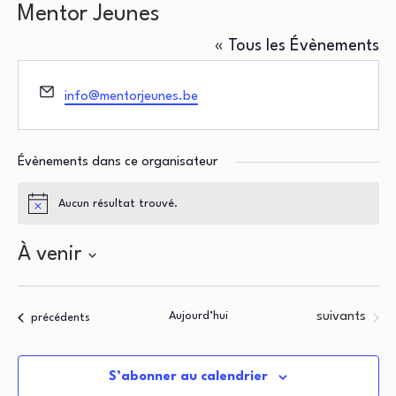
Mentor Jeunes
« Tous les Évènements
Email
info@mentorjeunes.be
Évènements dans ce organisateur
Aucun résultat trouvé.
Notice
À venir
Sélectionnez
une
Évènements
Aujourd’hui
suivants
Évènements
précédents
date.
S’abonner au calendrier