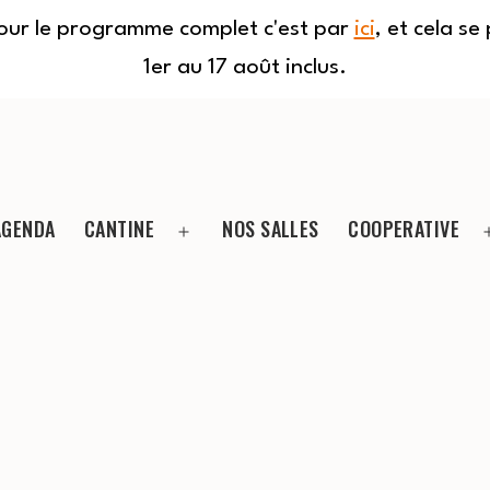
Pour le programme complet c'est par
ici
, et cela s
1er au 17 août inclus.
AGENDA
CANTINE
NOS SALLES
COOPERATIVE
Ouvrir
le
menu