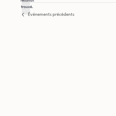
résultat
Notice
une
trouvé.
date.
Évènements
précédents