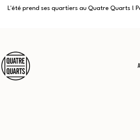
L'été prend ses quartiers au Quatre Quarts ! 
Aller
au
contenu
Quatre
Quarts