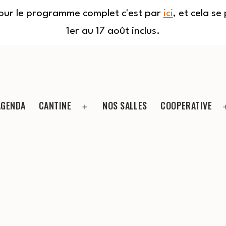
Pour le programme complet c'est par
ici
, et cela s
1er au 17 août inclus.
AGENDA
CANTINE
NOS SALLES
COOPERATIVE
Ouvrir
le
menu