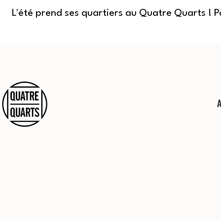
L'été prend ses quartiers au Quatre Quarts ! 
Aller
au
contenu
Quatre
Quarts