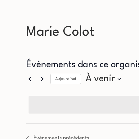
Marie Colot
Évènements dans ce organi
À venir
Aujourd’hui
Sélectionnez
une
date.
Évènements
précédents