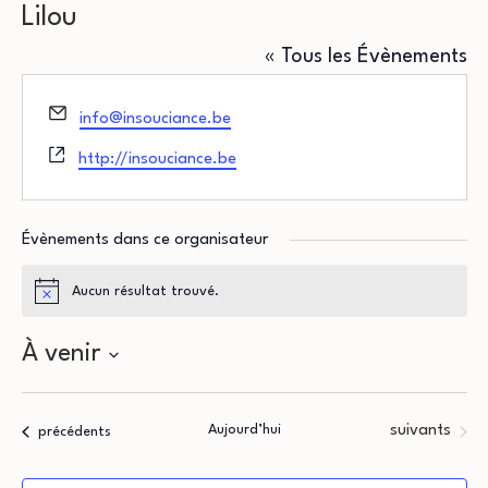
Lilou
« Tous les Évènements
Email
info@insouciance.be
Site
http://insouciance.be
web
Évènements dans ce organisateur
Aucun résultat trouvé.
Notice
À venir
Sélectionnez
une
Évènements
Aujourd’hui
suivants
Évènements
précédents
date.