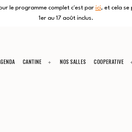
Pour le programme complet c'est par
ici
, et cela s
1er au 17 août inclus.
AGENDA
CANTINE
NOS SALLES
COOPERATIVE
Ouvrir
le
menu