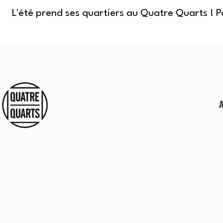
L'été prend ses quartiers au Quatre Quarts ! 
Aller
au
contenu
Quatre
Quarts