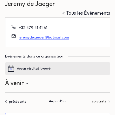
Jeremy de Jaeger
« Tous les Évènements
Téléphone
+32 479 41 41 61
Email
jeremydejaeger@hotmail.com
Évènements dans ce organisateur
Aucun résultat trouvé.
Notice
À venir
Sélectionnez
une
Évènements
Aujourd’hui
suivants
Évènements
précédents
date.