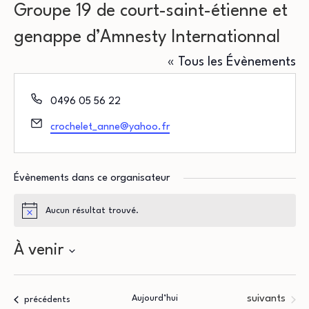
Groupe 19 de court-saint-étienne et
genappe d’Amnesty Internationnal
« Tous les Évènements
Téléphone
0496 05 56 22
Email
crochelet_anne@yahoo.fr
Évènements dans ce organisateur
Aucun résultat trouvé.
Notice
À venir
Sélectionnez
une
Évènements
Aujourd’hui
suivants
Évènements
précédents