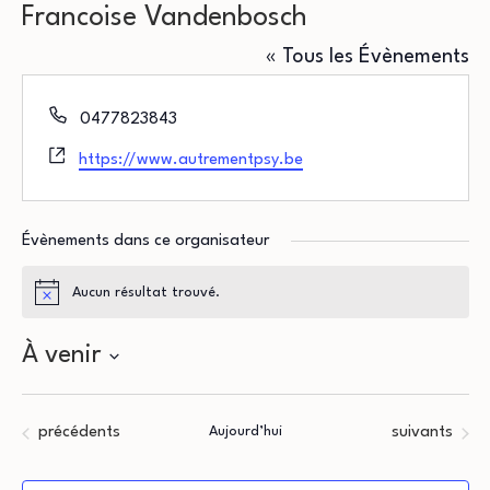
Francoise Vandenbosch
« Tous les Évènements
Téléphone
0477823843
Site
https://www.autrementpsy.be
web
Évènements dans ce organisateur
Aucun résultat trouvé.
Notice
À venir
Sélectionnez
une
Évènements
Évènements
précédents
Aujourd’hui
suivants
date.