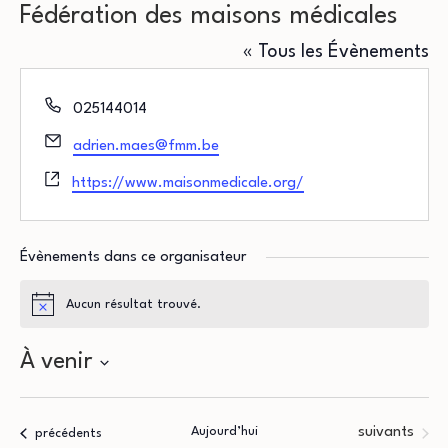
Fédération des maisons médicales
« Tous les Évènements
Téléphone
025144014
Email
adrien.maes@fmm.be
Site
https://www.maisonmedicale.org/
web
Évènements dans ce organisateur
Aucun résultat trouvé.
Notice
À venir
Sélectionnez
une
Évènements
Aujourd’hui
suivants
Évènements
précédents