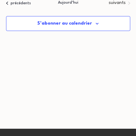
Évènements
Aujourd’hui
suivants
Évènements
précédents
date.
S’abonner au calendrier