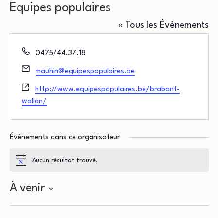
Equipes populaires
« Tous les Évènements
Téléphone
0475/44.37.18
Email
mauhin@equipespopulaires.be
Site
http://www.equipespopulaires.be/brabant-
web
wallon/
Évènements dans ce organisateur
Aucun résultat trouvé.
Notice
À venir
Sélectionnez
une