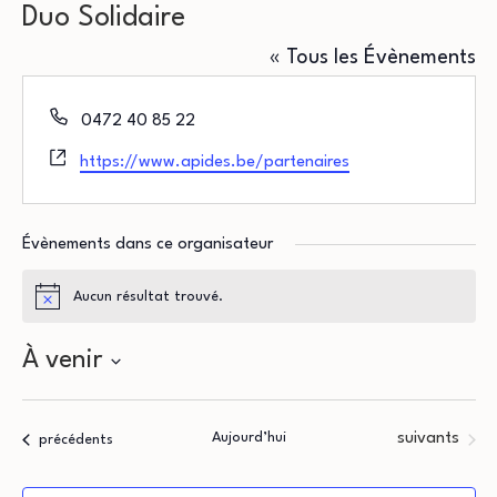
Duo Solidaire
« Tous les Évènements
Téléphone
0472 40 85 22
Site
https://www.apides.be/partenaires
web
Évènements dans ce organisateur
Aucun résultat trouvé.
Notice
À venir
Sélectionnez
une
Évènements
Aujourd’hui
suivants
Évènements
précédents
date.