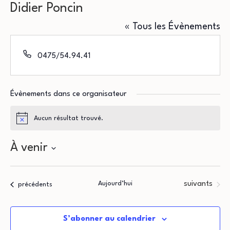
Didier Poncin
« Tous les Évènements
Téléphone
0475/54.94.41
Évènements dans ce organisateur
Aucun résultat trouvé.
Notice
À venir
Sélectionnez
une
Évènements
Aujourd’hui
suivants
Évènements
précédents
date.
S’abonner au calendrier