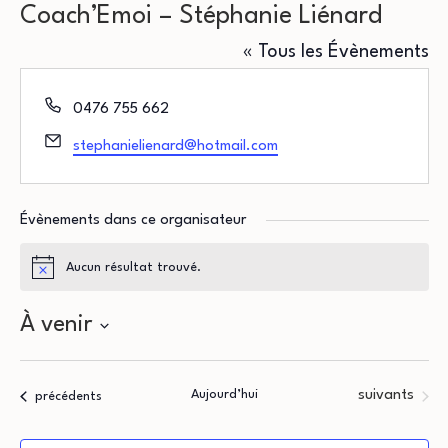
Coach’Emoi – Stéphanie Liénard
« Tous les Évènements
Téléphone
0476 755 662
Email
stephanielienard@hotmail.com
Évènements dans ce organisateur
Aucun résultat trouvé.
Notice
À venir
Sélectionnez
une
Évènements
Aujourd’hui
suivants
Évènements
précédents
date.