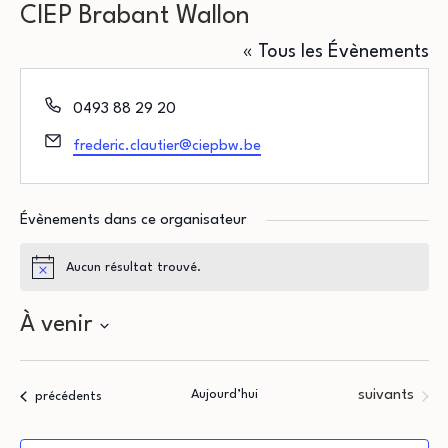
CIEP Brabant Wallon
« Tous les Évènements
Téléphone
0493 88 29 20
Email
frederic.clautier@ciepbw.be
Évènements dans ce organisateur
Aucun résultat trouvé.
Notice
À venir
Sélectionnez
une
Évènements
Aujourd’hui
suivants
Évènements
précédents
date.