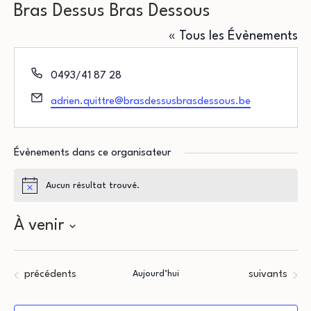
Bras Dessus Bras Dessous
« Tous les Évènements
Téléphone
0493/41 87 28
Email
adrien.quittre@brasdessusbrasdessous.be
Évènements dans ce organisateur
Aucun résultat trouvé.
Notice
À venir
Sélectionnez
une
Évènements
Évènements
précédents
Aujourd’hui
suivants
date.