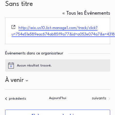
Sans titre
« Tous les Évènements
Site
http://wix.us10.list-manage1.com/track/click?
web
u=754e51e589eac674ab85f9a77&id=a053e074a7&e=4318
Évènements dans ce organisateur
Aucun résultat trouvé.
Notice
À venir
Sélectionnez
une
Évènements
Aujourd’hui
suivants
Évènements
précédents
date.