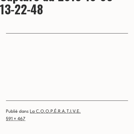
13-22-48
Publié dans
La C.O.O.P.É.R.A.T.I.V.E.
Taille
591 × 467
originale