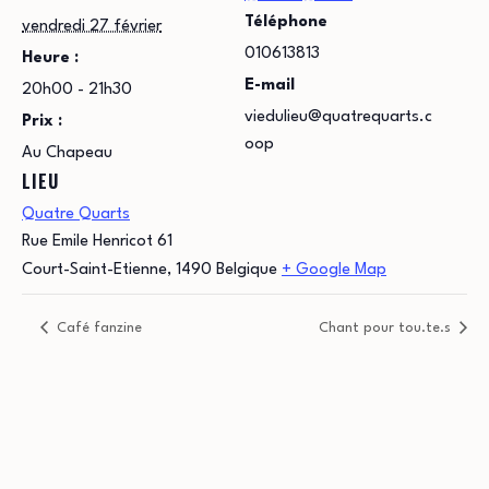
Téléphone
vendredi 27 février
010613813
Heure :
E-mail
20h00 - 21h30
viedulieu@quatrequarts.c
Prix :
oop
Au Chapeau
LIEU
Quatre Quarts
Rue Emile Henricot 61
Court-Saint-Etienne
,
1490
Belgique
+ Google Map
Café fanzine
Chant pour tou.te.s