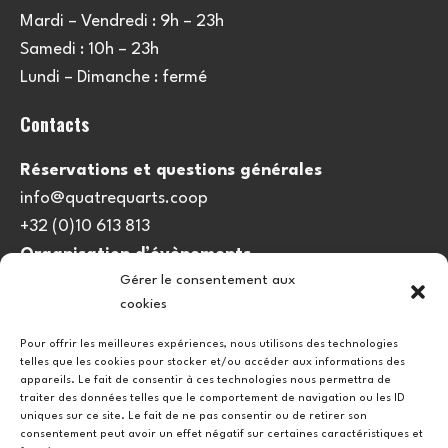
Mardi – Vendredi : 9h – 23h
Samedi : 10h – 23h
Lundi – Dimanche : fermé
Contacts
Réservations et questions générales
info@quatrequarts.coop
+32 (0)10 613 813
Organisation d’évènements
Gérer le consentement aux
viedulieu@quatrequarts.coop
cookies
Lien utile
Pour offrir les meilleures expériences, nous utilisons des technologies
telles que les cookies pour stocker et/ou accéder aux informations des
Politique de cookies (UE)
appareils. Le fait de consentir à ces technologies nous permettra de
traiter des données telles que le comportement de navigation ou les ID
uniques sur ce site. Le fait de ne pas consentir ou de retirer son
consentement peut avoir un effet négatif sur certaines caractéristiques et