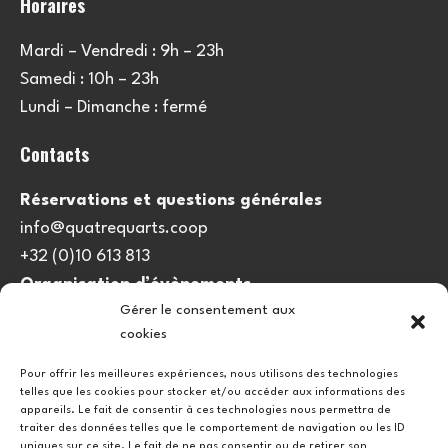
Horaires
Mardi – Vendredi : 9h – 23h
Samedi : 10h – 23h
Lundi – Dimanche : fermé
Contacts
Réservations et questions générales
info@quatrequarts.coop
+32 (0)10 613 813
Organisation d’évènements
Gérer le consentement aux
viedulieu@quatrequarts.coop
cookies
Lien utile
Pour offrir les meilleures expériences, nous utilisons des technologies
telles que les cookies pour stocker et/ou accéder aux informations des
Politique de cookies (UE)
appareils. Le fait de consentir à ces technologies nous permettra de
traiter des données telles que le comportement de navigation ou les ID
uniques sur ce site. Le fait de ne pas consentir ou de retirer son