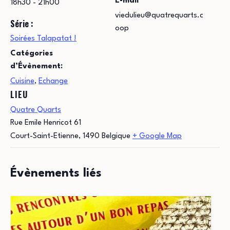
E-mail
18h30 - 21h00
viedulieu@quatrequarts.c
Série :
oop
Soirées Talapatat !
Catégories
d’Évènement:
Cuisine
,
Echange
LIEU
Quatre Quarts
Rue Emile Henricot 61
Court-Saint-Etienne
,
1490
Belgique
+ Google Map
Évènements liés