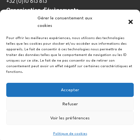
+32 (0)10 613 813
Organisation d’évènements
Gérer le consentement aux
viedulieu@quatrequarts.coop
cookies
Lien utile
Pour offrir les meilleures expériences, nous utilisons des technologies
telles que les cookies pour stocker et/ou accéder aux informations des
Politique de cookies (UE)
appareils. Le fait de consentir à ces technologies nous permettra de
traiter des données telles que le comportement de navigation ou les ID
uniques sur ce site. Le fait de ne pas consentir ou de retirer son
consentement peut avoir un effet négatif sur certaines caractéristiques et
fonctions.
Accepter
Refuser
Instagram
Facebook
Voir les préférences
Copyright © 2026.
Politique de cookies