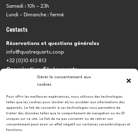
Samedi : 10h – 23h
Lundi – Dimanche : fermé
Contacts
Réservations et questions générales
info@quatrequarts.coop
+32 (0)10 613 813
Organisation d’évènements
Gérer le consentement aux
viedulieu@quatrequarts.coop
cookies
Lien utile
Pour offrir les meilleures expériences, nous utilisons des technologies
telles que les cookies pour stocker et/ou accéder aux informations des
Politique de cookies (UE)
appareils. Le fait de consentir à ces technologies nous permettra de
traiter des données telles que le comportement de navigation ou les ID
uniques sur ce site. Le fait de ne pas consentir ou de retirer son
consentement peut avoir un effet négatif sur certaines caractéristiques et
fonctions.