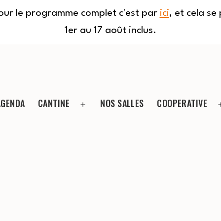
Pour le programme complet c'est par
ici
, et cela s
1er au 17 août inclus.
AGENDA
CANTINE
NOS SALLES
COOPERATIVE
Ouvrir
le
menu