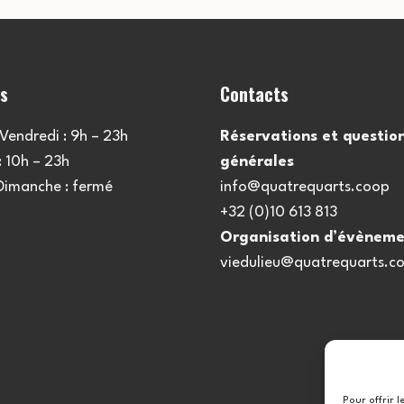
es
Contacts
Vendredi : 9h – 23h
Réservations et questio
 10h – 23h
générales
 Dimanche : fermé
info@quatrequarts.coop
+32 (0)10 613 813
Organisation d’évèneme
viedulieu@quatrequarts.c
Pour offrir 