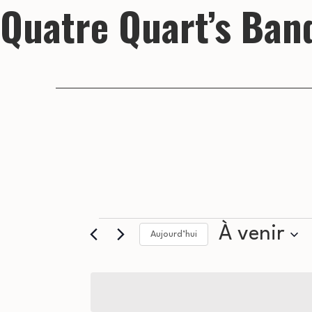
Quatre Quart’s Ban
Évènements
À venir
Aujourd’hui
Sélectionnez
la
date