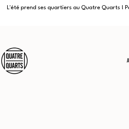
L'été prend ses quartiers au Quatre Quarts ! 
Aller
au
contenu
Quatre
Quarts