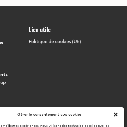
l
t
Lien utile
a
Politique de cookies (UE)
ns
t
i
nts
o
oop
n
s
Gérer le consentement aux cookies
les meilleures expériences, nous utilisons des technologies telles que les