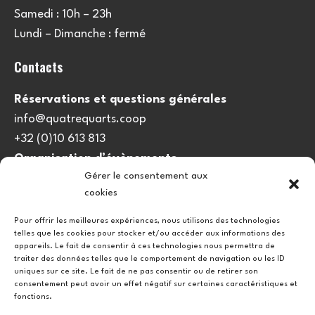
Samedi : 10h – 23h
Lundi – Dimanche : fermé
Contacts
Réservations et questions générales
info@quatrequarts.coop
+32 (0)10 613 813
Organisation d’évènements
Gérer le consentement aux
viedulieu@quatrequarts.coop
cookies
Lien utile
Pour offrir les meilleures expériences, nous utilisons des technologies
telles que les cookies pour stocker et/ou accéder aux informations des
Politique de cookies (UE)
appareils. Le fait de consentir à ces technologies nous permettra de
traiter des données telles que le comportement de navigation ou les ID
uniques sur ce site. Le fait de ne pas consentir ou de retirer son
consentement peut avoir un effet négatif sur certaines caractéristiques et
fonctions.