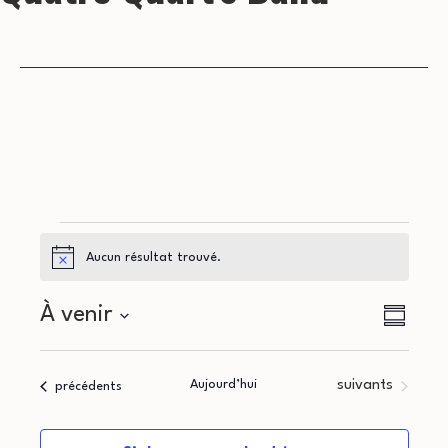
Évènements
Aucun résultat trouvé.
Notice
N
N
À venir
Résumé
a
Sélectionnez
a
la
v
Évènements
Aujourd’hui
suivants
Évènements
précédents
v
date
i