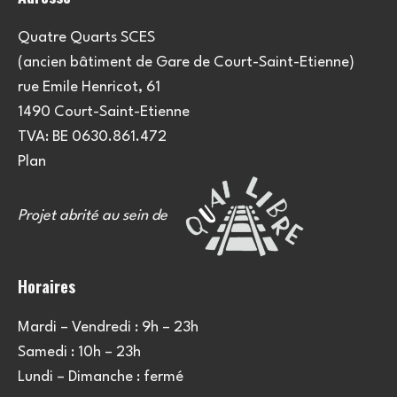
n
s
Quatre Quarts SCES
(ancien bâtiment de Gare de Court-Saint-Etienne)
rue Emile Henricot, 61
1490 Court-Saint-Etienne
TVA: BE 0630.861.472
Plan
Projet abrité au sein de
Horaires
Mardi – Vendredi : 9h – 23h
Samedi : 10h – 23h
Lundi – Dimanche : fermé