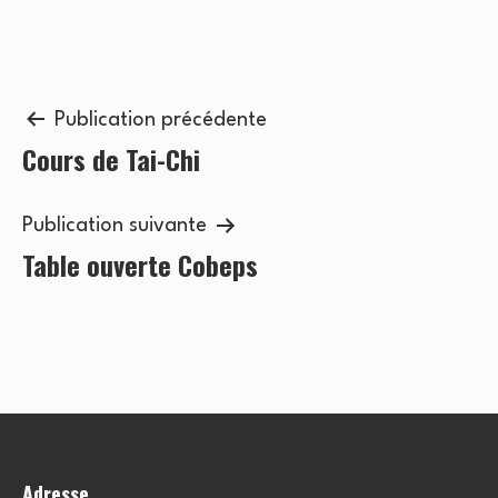
o
v
n
è
n
Navigation
s
Publication précédente
e
Cours de Tai-Chi
de
u
m
l’article
l
e
Publication suivante
t
Table ouverte Cobeps
n
a
t
t
i
o
Adresse