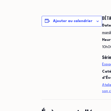
DÉTA
Ajouter au calendrier
Date
mardi
Heur
10h0
Série
Espac
Caté
d’Év
Ateli
son 