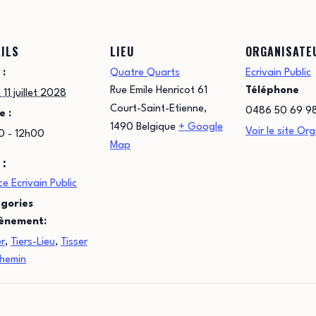
ILS
LIEU
ORGANISATE
 :
Quatre Quarts
Ecrivain Public
Rue Emile Henricot 61
Téléphone
 11 juillet 2028
Court-Saint-Etienne
,
0486 50 69 9
e :
1490
Belgique
+ Google
Voir le site Or
0 - 12h00
Map
 :
e Ecrivain Public
gories
ènement:
er
,
Tiers-Lieu
,
Tisser
chemin