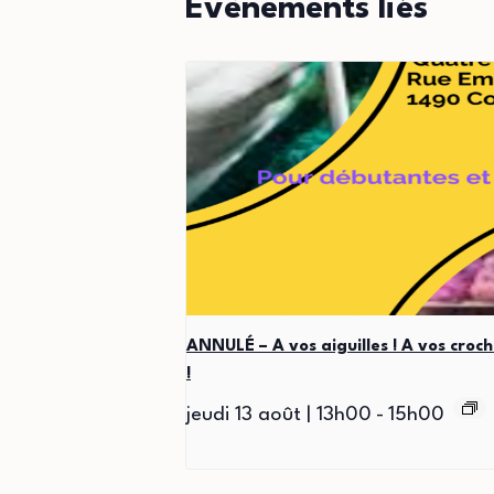
Évènements liés
ANNULÉ – A vos aiguilles ! A vos croch
!
jeudi 13 août | 13h00
-
15h00