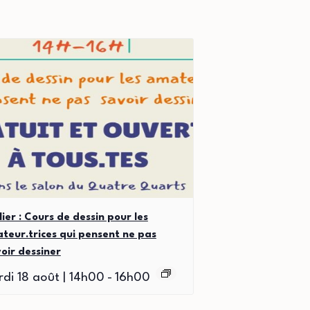
lier : Cours de dessin pour les
teur.trices qui pensent ne pas
oir dessiner
di 18 août | 14h00
-
16h00