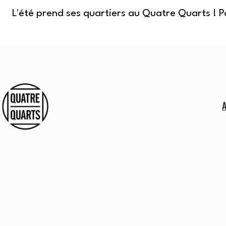
L'été prend ses quartiers au Quatre Quarts ! 
Aller
au
contenu
Quatre
Quarts