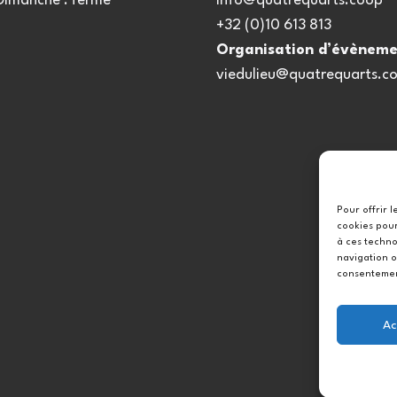
 Dimanche : fermé
info@quatrequarts.coop
+32 (0)10 613 813
Organisation d’évèneme
viedulieu@quatrequarts.c
Pour offrir 
cookies pour
à ces techno
navigation o
consentement
Ac