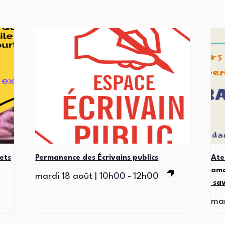
ets
Permanence des Écrivains publics
Ate
ama
mardi 18 août | 10h00
-
12h00
sav
mar