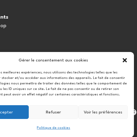
nts
oop
Gérer le consentement aux cookies
les meilleures expériences, nous utilisons des technologies telles que les
 stocker et/ou accéder aux informations des appareils. Le fait de consentir
logies nous permettra de traiter des données telles que le comportement de
u les ID uniques sur ce site. Le fait de ne pas consentir ou de retirer son
 peut avoir un effet négatif sur certaines caractéristiques et fonctions.
Instag
cepter
Refuser
Voir les préférences
Politique de cookies