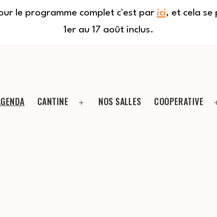
Pour le programme complet c'est par
ici
, et cela s
1er au 17 août inclus.
AGENDA
CANTINE
NOS SALLES
COOPERATIVE
Ouvrir
le
menu