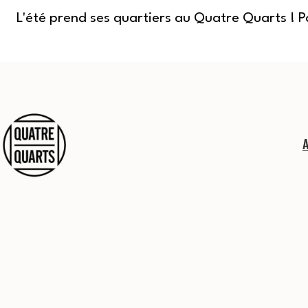
L'été prend ses quartiers au Quatre Quarts ! 
Aller
au
contenu
Quatre
Quarts