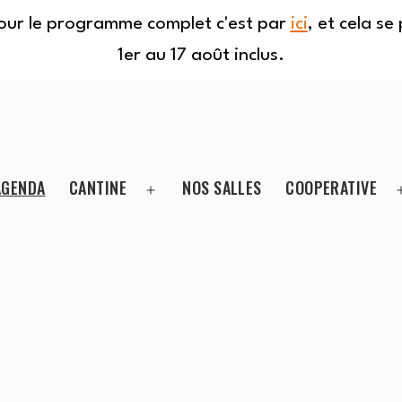
Pour le programme complet c'est par
ici
, et cela s
1er au 17 août inclus.
AGENDA
CANTINE
NOS SALLES
COOPERATIVE
Ouvrir
le
menu