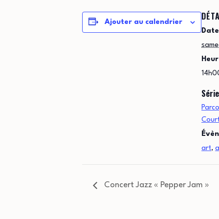
DÉTA
Ajouter au calendrier
Date
same
Heur
14h0
Série
Parco
Court
Évèn
art
,
a
Concert Jazz « Pepper Jam »