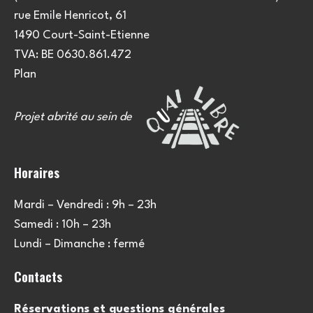
e
u
rue Emile Henricot, 61
m
l
1490 Court-Saint-Etienne
e
TVA: BE 0630.861.472
t
n
Plan
a
t
Projet abrité au sein de
t
i
Horaires
o
Mardi – Vendredi : 9h – 23h
n
Samedi : 10h – 23h
s
Lundi – Dimanche : fermé
Contacts
Réservations et questions générales