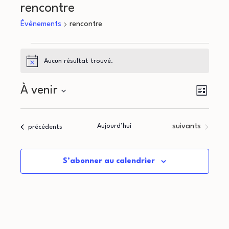
rencontre
Évènements
rencontre
Évènements
Aucun résultat trouvé.
Notice
N
N
À venir
Liste
a
Sélectionnez
a
une
v
Évènements
Aujourd’hui
suivants
Évènements
précédents
v
date.
i
i
g
S’abonner au calendrier
g
a
a
t
i
t