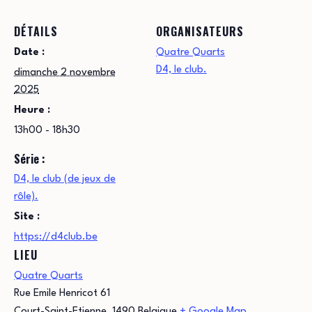
DÉTAILS
ORGANISATEURS
Date :
Quatre Quarts
D4, le club.
dimanche 2 novembre
2025
Heure :
13h00 - 18h30
Série :
D4, le club (de jeux de
rôle).
Site :
https://d4club.be
LIEU
Quatre Quarts
Rue Emile Henricot 61
Court-Saint-Etienne
,
1490
Belgique
+ Google Map