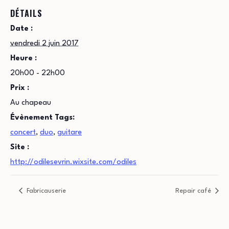
DÉTAILS
Date :
vendredi 2 juin 2017
Heure :
20h00 - 22h00
Prix :
Au chapeau
Évènement Tags:
concert
,
duo
,
guitare
Site :
http://odilesevrin.wixsite.com/odiles
Fabricauserie
Repair café