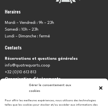
Horaires
Mardi – Vendredi : 9h – 23h
Samedi : 10h – 23h
Lundi – Dimanche : fermé
Contacts
Réservations et questions générales
info@quatrequarts.coop
+32 (0)10 613 813
Organisation d’évènements
Gérer le consentement aux
viedulieu@quatrequarts.coop
cookies
Lien utile
Pour offrir les meilleures expériences, nous utilisons des technologies
telles que les cookies pour stocker et/ou accéder aux informations des
Politique de cookies (UE)