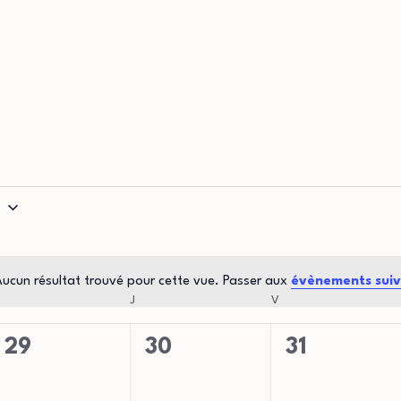
6
ucun résultat trouvé pour cette vue. Passer aux
évènements sui
Notice
MERCREDI
J
JEUDI
V
VENDREDI
0
0
0
29
30
31
évènement,
évènement,
évènement