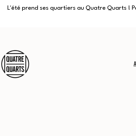
L'été prend ses quartiers au Quatre Quarts ! 
Aller
au
contenu
Quatre
Quarts