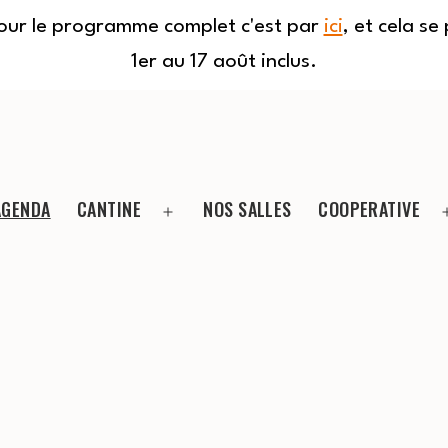
Pour le programme complet c'est par
ici
, et cela s
1er au 17 août inclus.
AGENDA
CANTINE
NOS SALLES
COOPERATIVE
Ouvrir
le
menu