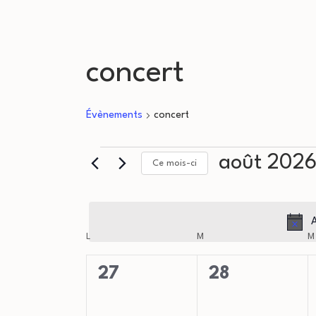
concert
Évènements
concert
Évènements
août 202
Ce mois-ci
Sélectionnez
une
A
C
date.
L
LUNDI
M
MARDI
M
a
0
0
27
28
évènement,
évènement,