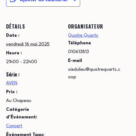
Ajouter au calendrier
DÉTAILS
ORGANISATEUR
Date :
Quatre Quarts
Téléphone
vendredi 16 mai 2025
010613813
Heure :
E-mail
21h00 - 22h00
viedulieu@quatrequarts.c
Série :
oop
AVEN
Prix :
Au Chapeau
Catégorie
d’Évènement:
Concert
Évènement Tags: