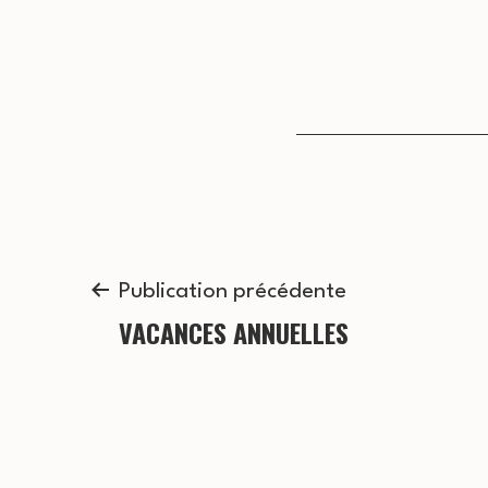
Navigation
Publication précédente
VACANCES ANNUELLES
de
l’article