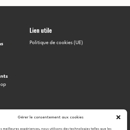
l
t
Lien utile
a
Politique de cookies (UE)
ns
t
i
nts
o
oop
n
s
Gérer le consentement aux cookies
les meilleures expériences, nous utilisons des technologies telles que les