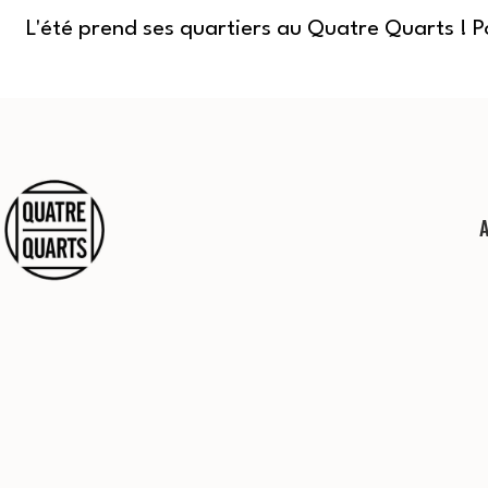
L'été prend ses quartiers au Quatre Quarts ! 
Aller
au
contenu
Quatre
Quarts