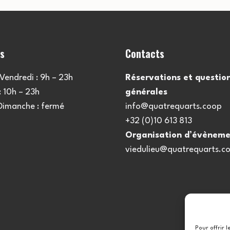
es
Contacts
Vendredi : 9h – 23h
Réservations et questio
 10h – 23h
générales
 Dimanche : fermé
info@quatrequarts.coop
+32 (0)10 613 813
Organisation d’évèneme
viedulieu@quatrequarts.c
Pour offrir 