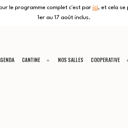
Pour le programme complet c'est par
ici
, et cela s
1er au 17 août inclus.
AGENDA
CANTINE
NOS SALLES
COOPERATIVE
Ouvrir
le
menu