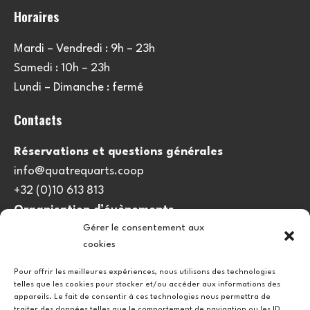
Horaires
Mardi – Vendredi : 9h – 23h
Samedi : 10h – 23h
Lundi – Dimanche : fermé
Contacts
Réservations et questions générales
info@quatrequarts.coop
+32 (0)10 613 813
Organisation d’évènements
Gérer le consentement aux
viedulieu@quatrequarts.coop
cookies
Lien utile
Pour offrir les meilleures expériences, nous utilisons des technologies
telles que les cookies pour stocker et/ou accéder aux informations des
Politique de cookies (UE)
appareils. Le fait de consentir à ces technologies nous permettra de
traiter des données telles que le comportement de navigation ou les ID