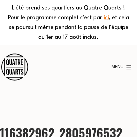
L'été prend ses quartiers au Quatre Quarts !
Pour le programme complet c'est par
ici
, et cela
se poursuit même pendant la pause de l'équipe
du 1er au 17 août inclus.
Aller
au
MENU
contenu
Quatre
Quarts
116382962_2805976532