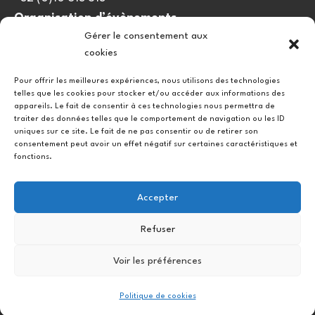
Organisation d’évènements
Gérer le consentement aux
viedulieu@quatrequarts.coop
cookies
Lien utile
Pour offrir les meilleures expériences, nous utilisons des technologies
telles que les cookies pour stocker et/ou accéder aux informations des
Politique de cookies (UE)
appareils. Le fait de consentir à ces technologies nous permettra de
traiter des données telles que le comportement de navigation ou les ID
uniques sur ce site. Le fait de ne pas consentir ou de retirer son
consentement peut avoir un effet négatif sur certaines caractéristiques et
fonctions.
Accepter
Refuser
Instagram
Facebook
Voir les préférences
Copyright © 2026.
Politique de cookies