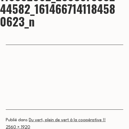
44582_161466714118458
0623_n
Publié dans
Du vert, plein de vert à la coopérative !!
Taille
2560 × 1920